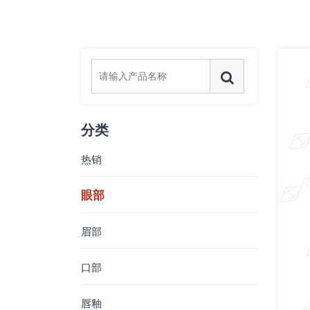
分类
热销
眼部
眉部
口部
唇釉