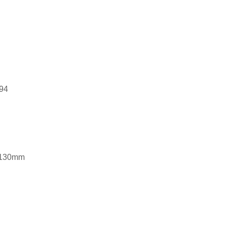
94
x130mm